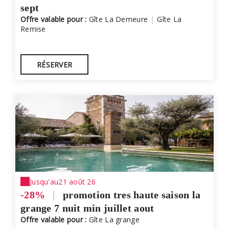
sept
Offre valable pour :
Gîte La Demeure
|
Gîte La
Remise
RÉSERVER
Jusqu'au
21 août 26
-28%
|
promotion tres haute saison la
grange 7 nuit min juillet aout
Offre valable pour :
Gîte La grange