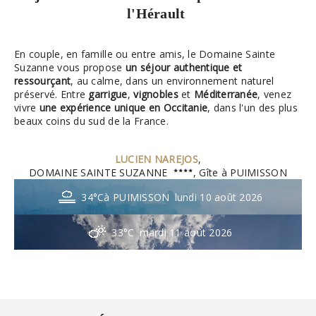
l'Hérault
En couple, en famille ou entre amis, le Domaine Sainte
Suzanne vous propose
un séjour authentique et
ressourçant
, au calme, dans un environnement naturel
préservé. Entre
garrigue
,
vignobles
et
Méditerranée
, venez
vivre
une expérience unique en Occitanie
, dans l'un des plus
beaux coins du sud de la France.
LUCIEN NAREJOS
,
DOMAINE SAINTE SUZANNE
, Gîte à PUIMISSON
34°C
à PUIMISSON
lundi 10 août 2026
33°C
mardi 11 août 2026