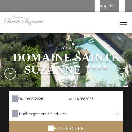
Appeler
GÎTE
DOMAINE SAINTE
SUZANNE
Du
au
1
hébergement /
2
adultes
RECHERCHER