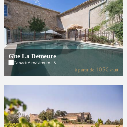
Gîte La Demeure
Capacité maximum : 6
105€
à partir de
/nuit