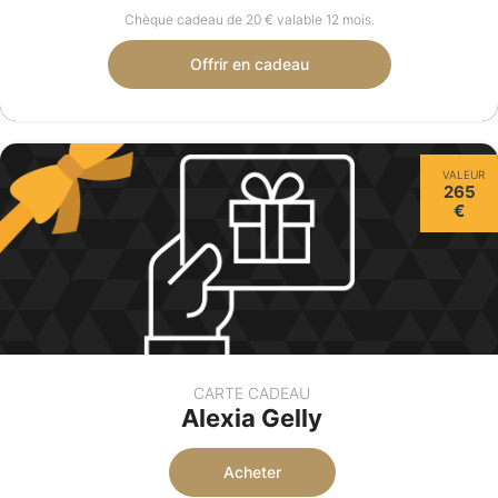
Chèque cadeau de 20 € valable 12 mois.
Offrir en cadeau
VALEUR
265
€
CARTE CADEAU
Alexia Gelly
Acheter