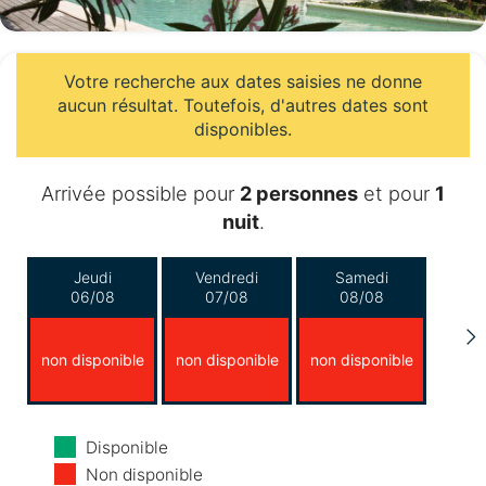
Votre recherche aux dates saisies ne donne
aucun résultat. Toutefois, d'autres dates sont
disponibles.
Arrivée possible pour
2 personnes
et pour
1
nuit
.
Jeudi
Vendredi
Samedi
06/08
07/08
08/08
non disponible
non disponible
non disponible
Dimanche
Lundi
Mardi
Disponible
09/08
10/08
11/08
Non disponible