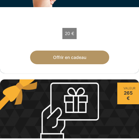
Choisissez votre montant
20 €
Chèque cadeau de 20 € valable 12 mois.
Offrir en cadeau
VALEUR
265
€