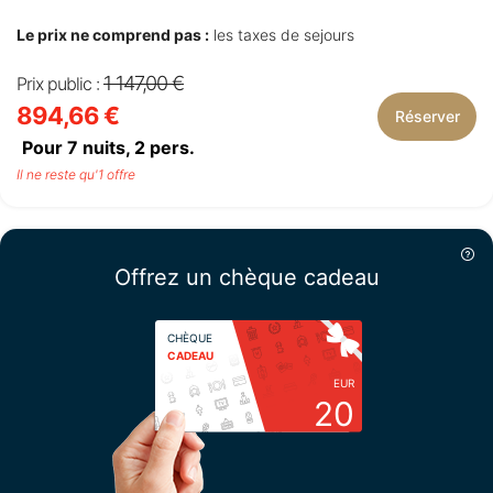
Le prix ne comprend pas :
les taxes de sejours
1 147,00 €
Prix public :
894,66 €
Réserver
Pour 7 nuits,
2
pers.
Il ne reste qu'1 offre
Offrez un chèque cadeau
CHÈQUE
CADEAU
EUR
20