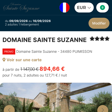
EUR
0
du
09/09/2026
au
16/09/2026
Modifier
2 adultes 1 hébergement
DOMAINE SAINTE SUZANNE
Domaine Sainte Suzanne - 34480 PUIMISSON
PROMO
Voir sur une carte
894,66 €
1 147,00 €
à partir de
pour 7 nuits, 2 adultes ou 127,71 € / nuit