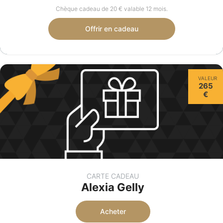
Chèque cadeau de 20 € valable 12 mois.
Offrir en cadeau
VALEUR
265
€
CARTE CADEAU
Alexia Gelly
Acheter