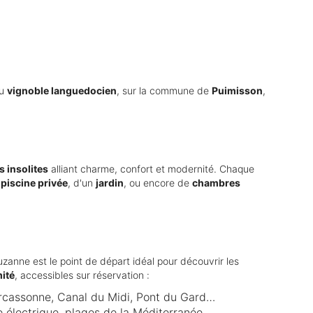
du
vignoble languedocien
, sur la commune de
Puimisson
,
 insolites
alliant charme, confort et modernité. Chaque
e
piscine privée
, d'un
jardin
, ou encore de
chambres
zanne est le point de départ idéal pour découvrir les
mité
, accessibles sur réservation :
Carcassonne, Canal du Midi, Pont du Gard…
te électrique, plages de la Méditerranée…