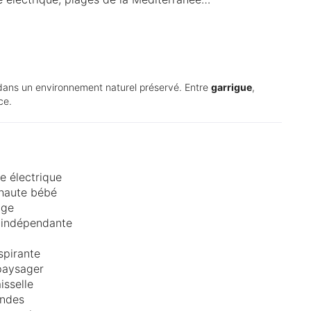
 dans un environnement naturel préservé. Entre
garrigue
,
ce.
re électrique
haute bébé
age
 indépendante
spirante
paysager
isselle
ondes