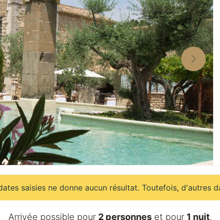
ates saisies ne donne aucun résultat. Toutefois, d'autres d
Arrivée possible pour
2 personnes
et pour
1 nuit
.