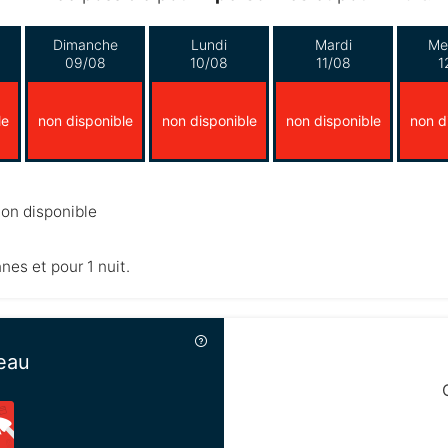
Dimanche
Lundi
Mardi
Me
09/08
10/08
11/08
1
le
non disponible
non disponible
non disponible
non d
on disponible
nnes et pour 1 nuit.
eau