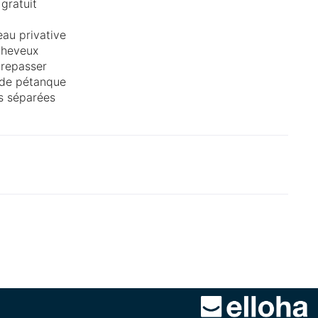
 gratuit
eau privative
cheveux
 repasser
 de pétanque
es séparées