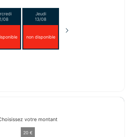
rcredi
Jeudi
2/08
13/08
isponible
non disponible
Choisissez votre montant
20 €