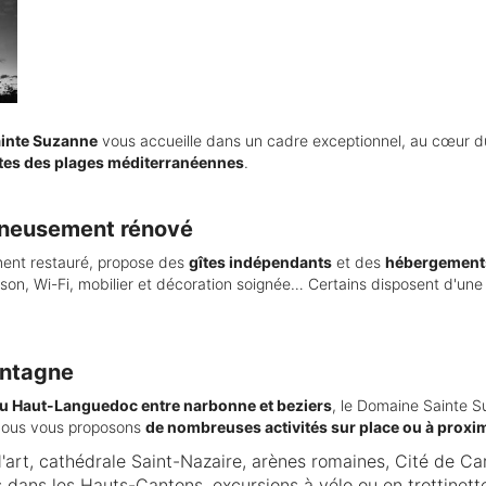
inte Suzanne
vous accueille dans un cadre exceptionnel, au cœur 
tes des plages méditerranéennes
.
igneusement rénové
ment restauré, propose des
gîtes indépendants
et des
hébergements
aison, Wi-Fi, mobilier et décoration soignée… Certains disposent d'un
ontagne
 Haut-Languedoc entre narbonne et beziers
, le Domaine Sainte Su
. Nous vous proposons
de nombreuses activités sur place ou à proxi
d'art, cathédrale Saint-Nazaire, arènes romaines, Cité de 
 dans les Hauts-Cantons, excursions à vélo ou en trottinet