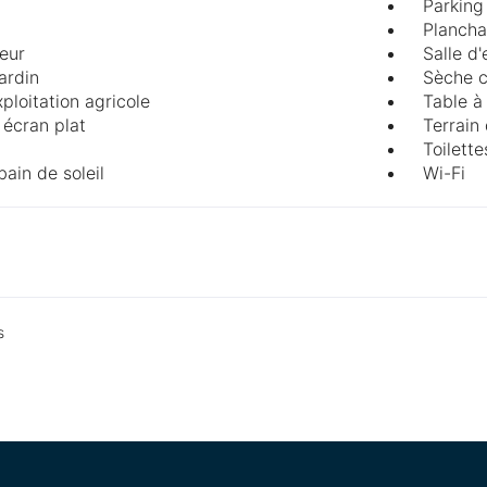
Parking
Plancha
teur
Salle d'
ardin
Sèche 
ploitation agricole
Table à
 écran plat
Terrain
Toilett
bain de soleil
Wi-Fi
s