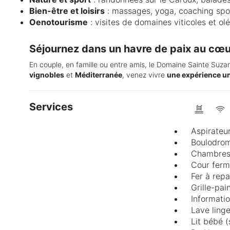
Bien-être et loisirs
: massages, yoga, coaching spor
Oenotourisme
: visites de domaines viticoles et ol
Séjournez dans un havre de paix au cœur
En couple, en famille ou entre amis, le Domaine Sainte Suz
vignobles
et
Méditerranée
, venez vivre
une expérience un
Services
Aspirateu
Boulodro
Chambres
Cour fer
Fer à rep
Grille-pai
Informatio
Lave linge
Lit bébé 