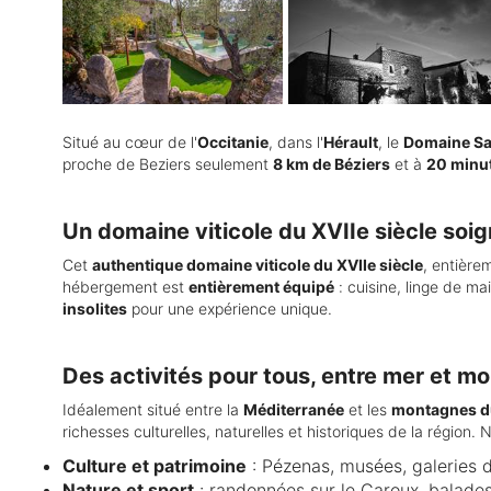
Situé au cœur de l'
Occitanie
, dans l'
Hérault
, le
Domaine Sa
proche de Beziers seulement
8 km de Béziers
et à
20 minu
Un domaine viticole du XVIIe siècle so
Cet
authentique domaine viticole du XVIIe siècle
, entière
hébergement est
entièrement équipé
: cuisine, linge de m
insolites
pour une expérience unique.
Des activités pour tous, entre mer et m
Idéalement situé entre la
Méditerranée
et les
montagnes du
richesses culturelles, naturelles et historiques de la région
Culture et patrimoine
: Pézenas, musées, galeries 
Nature et sport
: randonnées sur le Caroux, balades