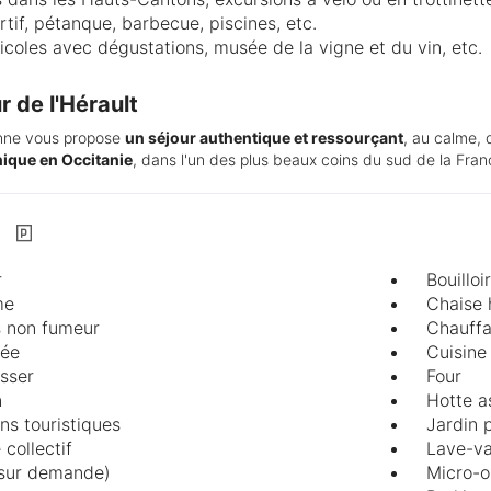
tif, pétanque, barbecue, piscines, etc.
éicoles avec dégustations, musée de la vigne et du vin, etc.
 de l'Hérault
anne vous propose
un séjour authentique et ressourçant
, au calme,
ique en Occitanie
, dans l'un des plus beaux coins du sud de la Fran
r
Bouilloi
me
Chaise 
 non fumeur
Chauff
mée
Cuisine
asser
Four
n
Hotte a
ns touristiques
Jardin 
 collectif
Lave-va
(sur demande)
Micro-