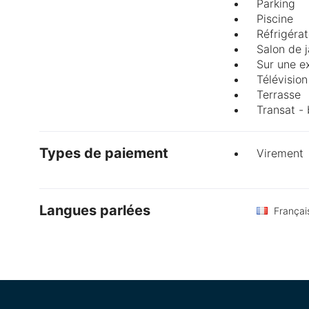
Parking
Piscine
Réfrigéra
Salon de j
Sur une ex
Télévision
Terrasse
Transat - 
Types de paiement
Virement
Langues parlées
Françai