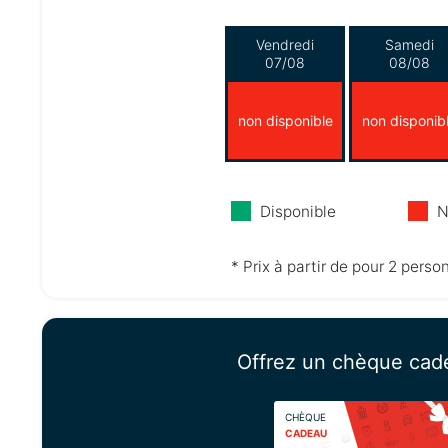
Vendredi
Samedi
07/08
08/08
non disponible
non disponib
Disponible
N
* Prix à partir de pour 2 perso
Offrez un chèque cad
CHÈQUE
CADEAU