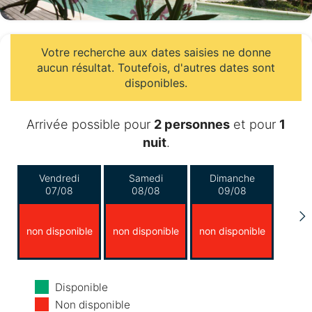
Votre recherche aux dates saisies ne donne
aucun résultat. Toutefois, d'autres dates sont
disponibles.
Arrivée possible pour
2 personnes
et pour
1
nuit
.
Vendredi
Samedi
Dimanche
07/08
08/08
09/08
non disponible
non disponible
non disponible
Lundi
Mardi
Mercredi
Disponible
10/08
11/08
12/08
Non disponible