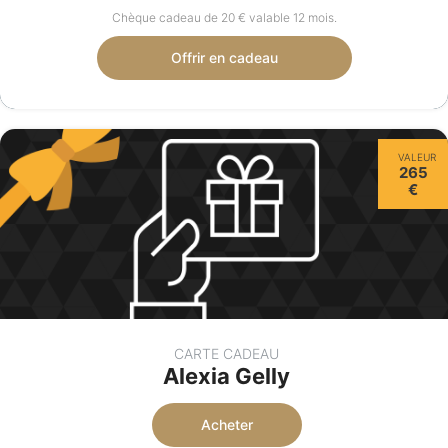
Chèque cadeau de 20 € valable 12 mois.
Offrir en cadeau
VALEUR
265
€
CARTE CADEAU
Alexia Gelly
Acheter