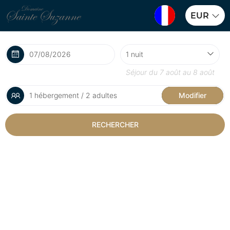
EUR
Séjour du
7 août
au
8 août
1 hébergement / 2 adultes
Modifier